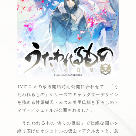
トップ
最新情報
TVアニメの放送開始時期公開に合わせて、「う
たわれるもの」シリーズでキャラクターデザイン
放送・配信情報
を務める甘露樹氏・みつみ美里氏描き下ろしのテ
イントロダクション
ィザービジュアルが公開されました。
あらすじ
「うたわれるもの 偽りの仮面」で壮絶な闘いを
繰り広げたオシュトルの仮面＜アクルカ＞と、意
登場キャラクター