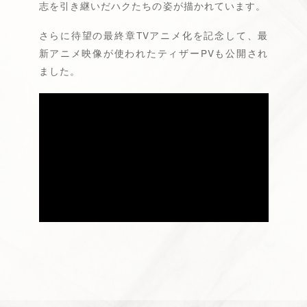
志を引き継いだハクたちの姿が描かれています。
人物相関図
さらに待望の最終章TVアニメ化を記念して、最
スタッフ・キャスト
新アニメ映像が使われたティザーPVも公開され
ムービー
ました。
主題歌
Blu-ray
用語集
人気話数投票
X(Twitter)