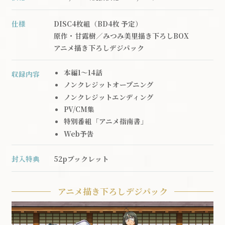
仕様
DISC4枚組（BD4枚 予定）
原作・甘露樹／みつみ美里描き下ろしBOX
アニメ描き下ろしデジパック
本編1～14話
収録内容
ノンクレジットオープニング
ノンクレジットエンディング
」
PV/CM集
特別番組「アニメ指南書」
Web予告
封入特典
52pブックレット
アニメ描き下ろしデジパック