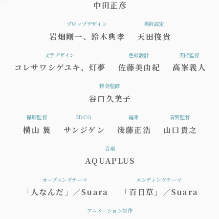
中田正彦
プロップデザイン
美術設定
岩畑剛一、鈴木典孝
天田俊貴
文字デザイン
色彩設計
美術監督
コレサワシゲユキ、灯夢
佐藤美由紀
高峯義人
特効監修
谷口久美子
撮影監督
3DCG
編集
音響監督
横山 翼
サンジゲン
後藤正浩
山口貴之
音楽
AQUAPLUS
オープニングテーマ
エンディングテーマ
「人なんだ」／Suara
「百日草」／Suara
アニメーション制作