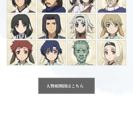
トップ
最新情報
人物相関図はこちら
放送・配信情報
イントロダクション
あらすじ
登場キャラクター