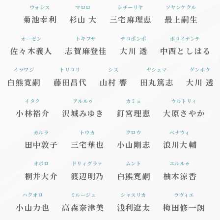
ウォシス
マロロ
シチーリヤ
ソヤンケクル
菊池幸利
杉山 大
三宅麻理恵
最上嗣生
オーゼン
トキフサ
デコポンポ
ボコイナンテ
佐々木義人
志賀麻登佳
大川 透
中西としはる
イラワジ
トリコリ
シス
ヤシュマ
ゲンホウ
白熊寛嗣
藤田昌代
山村 響
田丸篤志
大川 透
イタク
アルルゥ
カミュ
ウルトリィ
小林裕介
沢城みゆき
釘宮理恵
大原さやか
カルラ
トウカ
クロウ
ベナウィ
田中敦子
三宅華也
小山剛志
浪川大輔
オボロ
ドリィグラァ
ムント
エルルゥ
桐井大介
渡辺明乃
白熊寛嗣
柚木涼香
ハクオロ
ミルージュ
シャスリカ
ラヴィエ
小山力也
高森奈津美
浅利遼太
梅田修一朗