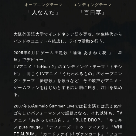
オープニングテーマ
エンディングテーマ
「人なんだ」
「百日草」
大阪外国語大学でインドネシア語を専攻。学生時代から
バンドやユニットを結成し、ライヴ活動を行う。
2005年9月にゲーム主題歌「睡蓮-あまねく花-」「星
座」でデビュー。
TVアニメ「ToHeart2」のエンディング・テーマ「トモシ
ビ」、同じくTVアニメ「うたわれるもの」のオープニン
グ・テーマ「夢想歌」を歌うなど、その歌声がアニメ・
ゲームファンをはじめとする広い層に届き、注目を集め
る。
2007年のAnimelo Summer Liveでは初出演とは思えぬす
ばらしいパフォーマンスで話題となる。それ以降も、TV
アニメ「あさっての方向。」「BLUE DROP」「キミキ
ス pure rouge」「ティアーズ・トゥ・ティアラ」「WHI
TE ALBUM」「カードファイト!!ヴァンガード」「フュー