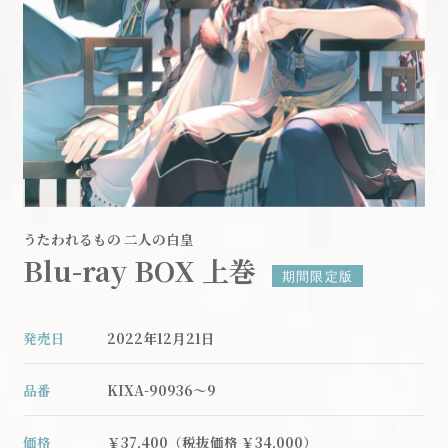
収
封
うたわれるもの 二人の白皇
Blu-ray BOX 上巻
特
期間限定版
発売日
2022年12月21日
品番
KIXA-90936～9
価格
￥37,400
（税抜価格 ￥34,000）