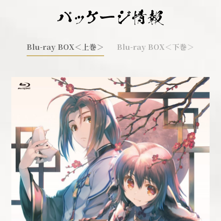
Blu-ray BOX＜上巻＞
Blu-ray BOX＜下巻＞
う
B
発
品
価
仕