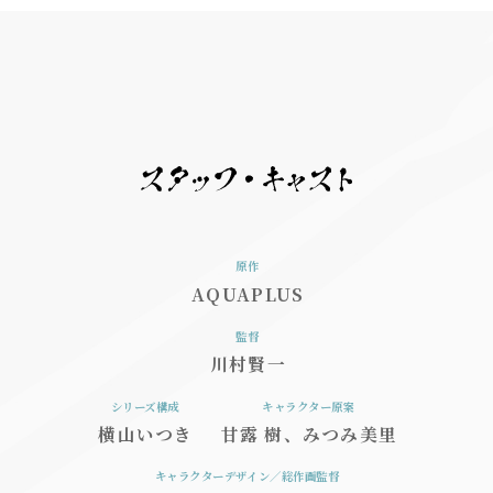
人物相関図
スタッフ・キャスト
ムービー
主題歌
Blu-ray
用語集
人気話数投票
原作
AQUAPLUS
X(Twitter)
監督
川村賢一
シリーズ構成
キャラクター原案
横山いつき
甘露 樹、みつみ美里
キャラクターデザイン／総作画監督