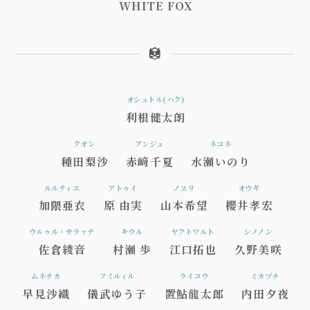
WHITE FOX
オシュトル(ハク)
利根健太朗
クオン
アンジュ
ネコネ
種田梨沙
赤﨑千夏
水瀬いのり
ルルティエ
アトゥイ
ノスリ
オウギ
加隈亜衣
原 由実
山本希望
櫻井孝宏
ウルゥル・サラァナ
キウル
ヤクトワルト
シノノン
佐倉綾音
村瀬 歩
江口拓也
久野美咲
ムネチカ
フミルィル
ライコウ
ミカヅチ
早見沙織
儀武ゆう子
置鮎龍太郎
内田夕夜