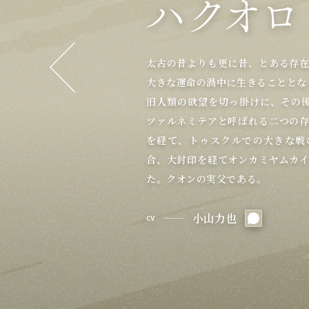
白楼閣の女子衆(おなごし)として
オンカミヤムカイの賢大僧正(オルヤ
ハクが帝から賜った双子。顔は見
デコポンポの重臣。デコポンポと
エンナカムイの皇(オゥルォ)で
白楼閣の主として帝都で生活して
トゥスクルの戦士。ベナウィの腹
太古の昔よりも更に昔、とある存
ヤマトの君主にして絶対的な統治
八柱将の一人。『影光(えいこう)
八柱将の一人で、『聖賢のライコ
ルルティエの父で、クジュウリの皇
アトゥイの父で、八柱将の一人。
凛とした物腰の女性。
オンカミヤムカイの僧正。本来、
トゥスクルの侍大将。冷静沈着な
オシュトルとネコネの母。
民からの信頼は篤く、術者として
八柱将の一人だが、その身分は世
ヤマトの殿学士。
ヤクトワルトの養女。まだ幼いが
そっくりだが、ウルゥルは肌の色
艶やかな毛並みの獣のような耳と
辺境の國クジュウリの皇(オゥルォ
エンナカムイの皇子で、小柄で人
その剛徹な太刀さばきから、『陽
ノスリの弟で姉の補佐役。まだ若
ヤマトの左近衛大将で仮面の者(アク
大國ヤマトの皇女。帝の崩御後、
を蓄えた陰険な顔つきをしている。
る。
クオンの母親役の一人・薬師とし
オシュトルの妹。
トゥスクル建国に関わった人物の
八柱将の一人で『調弦のトキフサ』
女性。
ヤマト八柱将の一人。『鎮守のム
亡き友オシュトルから仮面と共に
知己の様子。
豪快にして裏表が無い気風の少女
トゥスクル建国に関わった人物の一
常に二人一組で行動する双子の兄弟
大きな運命の渦中に生きることとな
き、戦では超常の力をもって戦っ
オーゼンの初子であり、ルルティエ
トゥスクル出身の、美しく大らか
を持つ。
武力に依るのではなく、ただ知略
柱将の一人。
海洋国シャッホロの皇(オゥルォ)
ノスリとオウギの実父であり、元ヤ
ヤマト全領海の統治を任じられて
トゥスクルの巫(カムナギ)。
クオンの母親役のうちの一人で、
ているはずのカミュのお目付け役
の部下に持つ。
エンナカムイの町外れに一人で暮
カイにおいて最高位である。
実力を伴ってはいない。
ウォシスが常に傍に置いている三
派手な装束に白塗りの厚化粧をし
はまた違った一種独特の話し方を
ぼうな喋り方をし、サラァナは肌
オーゼンの長男であり、ルルティエ
ており、若いながらその腕は確か
の娘。十五人兄姉の末っ子で、姫
シュトルとは兄弟の誓いを結んで
シャッホロの隣国、ナコクの皇子。
異名を持つ剣豪。養女である「シ
報と腹芸が得意。姉のことをよく
オシュトルと共にヤマトの双璧と
ライコウの副官。
を盛られ衰弱していたが、オシュ
デコポンポの悪事を裏で支えている
武芸者ではなく、歌や芸術、文学
オンにとって特に思い入れのある存
目の前でオシュトルを失ったこと
(オゥルォ)であり、クオンの父親。
他の将に比べ目立った武勲はない
クオンの母親役のうちの一人で、
つ。護りの戦いを得意とし、蛮族
託され、ヤマト右近衛大将の後を
屈強な肉体を誇る歴戦の勇士で、
時に、かつてはノスリ旅団を名乗
カミュと共にトゥスクル使節団と
ヤマトの帝崩御の混乱の際、行方
ゥルォ)であるオボロの御側付きを
旧人類の欲望を切っ掛けに、その後
ウォシスが常に傍に置いている三
ウォシスが常に傍に置いている三
り、ヤマト樹立以来数百年の間生
気が強く、政略結婚のために國を
の御側付きであり、良き理解者で
個性の強い八柱将の面々を柔和な態
の砦も落とせるとまで言われるヤ
荒地を開墾し國を広げた功績によ
愛娘。物怖じしないおっとりとし
ノスリが強く憧れるほどに、義を
ケクル』の異名を持つ。
気品ある美女で、背中に大きな黒
務めていた。
おり、年齢と立場を顧みないカミ
知略に優れると同時に、自身も槍の
一つでオシュトルとネコネを育てて
クオンの母親役の一人で、奔放な
ミカヅチの側付の小姓。優しい顔
でっぷりと太った小男で、高慢で
ベ)の一人。
ず貧弱で、酒好きだが弱い。
共にオシュトル(ハク)たちと行動
や丁寧な喋り方をする。主であるオ
礼儀正しく、侠気にもあふれる快
わったハクからハクの死を知らさ
な少女。憧れていたハクの死や仲
ろがあるが、戦いの中で日々成長
母はソヤンケクルの妹で、ソヤン
る。飄々とした言葉遣いから軽薄
が自身の幸せだと自覚している。
柱将であるライコウ。
物腰穏やかだが、ライコウの緻密
あるエンナカムイで療養している
戦にあってはデコポンポの参謀と
る。
かつてトゥスクルではその名を知
奪ってしまったことの自責の念か
娘のクオンを溺愛しており、かつ
采配で戦線を維持する堅将。
ち居振る舞いはクオンの憧れとなっ
守護した女傑にして仮面の者(アク
ての名声と、ハクとして生きてき
格。
の側には常に弟の「オウギ」が控
際にクオンに再会し、ハクとクオ
アンジュが帝の座を取り戻し混乱
隠密行動を得意としており、ドリ
ツァルネミテアと呼ばれる二つの
ベ)の一人。
ベ)の一人。
る。
男だったために反故にして自ら出
な存在。 魅力的な容姿が元で問題
皇女暗殺の嫌疑により、オシュトル
衛大将ミカヅチの兄。
と呼ばれる。
葉を話す。生粋の戦好きでエンナ
であったが、普段は飄々とした性
いかにも海の男という精悍な風貌
と共にトゥスクル使節団としてヤマ
義はエヴェンクルガにあり、とう
悩まされ続けている。
クオンの教育係で、一人旅の際も
優しく穏やかで、慈しみに溢れた
学問や作法の教育役を担っていた
そつなくこなす。
の出身で人望のあるオシュトルを嫌
三人の意見を取り纏め具申するリ
オシュトルとは親しい間柄であり
いているが、シノノン本人は子分
対の忠誠を誓い、その献身ぶりが
スには頭が上がらない。
あるトゥスクルに帰還する。ハク
て、精神的な成長を見せつつある
ュ救出の後、オシュトル(ハク)の
のアトゥイは従姉妹にあたる。
れと見込んだ相手に対しては儀に
シュトル(ハク)のある命を受けて
帝都動乱の際はヴライとオシュト
にこなす技量を持つ。
偽物の皇女の話を聞き、父である
が、いかなる局面でもただデコポ
アンジュを連れ、帝都から逃げ延び
有数の薬師であったが、ある時を
ってしまう。オシュトルに成り代
れていた際には、酔った勢いもあ
地味な容姿ではあるものの、戦場
一見落ち着いた美人であるが、大
によるトゥスクル侵攻の際、撤退
に、アンジュの帝位奪還のため活
他のトゥスクルの男衆と同じく、
重んじるまま、アンジュに忠義を
つ故國に帰還した。
トル(ハク)の目の前に姿を現した。
イ)蒼組隊長、グラァは弓兵衆(ペリ
を経て、トゥスクルでの大きな戦
他の二人に比べ理知的であり、状況
他の二人に比べやや消極的な性格を
その正体は、遥か昔に滅びたと言
にでる。
クオンの悩みの種になることも多い
その後治安回復を優先し、ヴライ
帝が崩御した際、混乱に乗じて自
ルルティエを含む十五人の子供が
い存在だが、強敵を欲するあまりの
り、絵画など多数の趣味に興じてい
し出しているが、本人はただただ
クオンにとっては、姉のような存在
あり、その名に恥じない志と確か
苦労人として東奔西走する場面が
なオボロに代わって厳しく接して
弱く、現在は目を患い、慎ましや
頭が上がらない。
軍場では采配師の軍略も顧みない
る。
采配師として雇用されている。
ない。
らせる。(ハク)のある命を受けて
ら、一時的に記憶を失っている。
を飼っており、戦ではその背に乗っ
ギと共に帝都に残った。
ちされた剣技と洞察により仲間を大
残った。
しようとするも、ライコウに止めら
の地位を取り戻したいと立ち上がる
あり、采配師として同道していた
達を快く受け入れ、これから起こ
を消していた。
くすことで亡き兄の意志を果たそう
わせたハクへ露呈した。
十人張りの強弓(ごうきゅう)を自在
いう一面もある。首にかかった特
り）を申し出てトゥスクルに残った
向かうため、奔走する。
ではあるが、クオンにとっては年
オシュトル(ハク)と行動をともにし
クオンにとっては、姉のような存在
とめる。
合、大封印を経てオンカミヤムカ
いなる父(オンヴィタイカヤン)の
姿勢を見せた。
る。
やかしてしまう子煩悩な一面もある
づく蟲は捻りつぶす腹づもりでいる
な女性だが、どこか「うっかり」
が、その実力は確かである。
に家族としての愛情ももっている。
る。
フミルィルとは赤ん坊の頃に出会
高森奈津美
り、友軍を危機に晒す愚行に走るこ
残った。
田丸篤志
小林裕介
三宅麻理恵
いる。
ナカムイの全権をオシュトルへと譲
の思い出の品で、自らは絶対に外さ
のような存在として恐れられている
矢作紗友里
た。クオンの実父である。
梅田修一朗
田丸篤志
の実兄にあたる人物。
山村 響
儀武ゆう子
原 由実
大川 透
釘宮理恵
る。
として甘えられるような関係にある
浅利遼太
杉山 大
久野美咲
種田梨沙
加隈亜衣
村瀬 歩
江口拓也
櫻井孝宏
内田夕夜
赤﨑千夏
柚木涼香
水瀬いのり
桐井大介
志賀麻登佳
早見沙織
利根健太朗
山本希望
沢城みゆき
渡辺明乃
菊池幸利
置鮎龍太郎
佐々木義人
最上嗣生
白熊寛嗣
浪川大輔
藤田昌代
大川 透
佐倉綾音
中西としはる
白熊寛嗣
田中敦子
小山剛志
小山力也
木村雅史
三宅華也
大原さやか