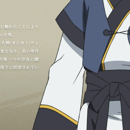
帝都で生活していた、
ンクル)。
分けがつかないほどに
は対照的な痩身で、髭
、キウルの祖父にあた
いた妖艶な魅力のある
心の部下でクオンとは
在に触れたことにより
者。帝都を一人で拓
のウォシス』の二つ名
ウ』の二つ名を持つ。
(オゥルォ)であり八
とうにお役御免となっ
優将で、クロウを直属
の能力もオンカミヤム
襲によるものであり、
いつでも元気で、父と
が白く、ややぶっきら
尻尾を持つ。薬師をし
)である「オーゼン」
当たりの良い少年。オ
炎のヤクトワルト』の
いが切れ者であり、諜
ルトゥルカ)。
何者かの陰謀により毒
ての指南役であり、ク
一人、トゥスクルの皇
の二つ名を持つ。
ネチカ』の異名を持
皇女とネコネの未来を
。弓の名手であると同
人。
。トゥスクルの皇(オ
った男。
た全知全能の存在であ
の姉。
な性格の女性。クオン
によりどんな難攻不落
であるソヤンケクルの
マト八柱将。
おり、『溟海のソヤン
武術や道徳の指南役も
を今でも現役で続けて
らし、夫亡き後は女手
人の冠童(ヤタナワラ
ており、見た目に違わ
する。ヤクトワルトと
の色が浅い褐色で、や
の兄、シスの弟。
。オシュトルに成り代
君らしい穏やかで内気
いる。やや気弱なとこ
ノノン」を連れてい
慕っており、姉の幸せ
呼ばれている。兄は八
トルやネコネの故郷で
。
に精通する文化人であ
在。
、そしてハクの人生を
が、攻守ともに堅実な
その気品ある優雅な立
の襲撃において一國を
継ぐ。オシュトルとし
荒々しくも剛胆な性
る義賊の長であり、そ
してヤマトへ来訪した
不明になっていたが、
している。
大神(オンカミ)ウィ
人の冠童(ヤタナワラ
人の冠童(ヤタナワラ
き続けていると言われ
出たが、相手が軟弱な
あると同時に姉のよう
度で取り纏める。
マト随一の智将。左近
り『楽土のオーゼン』
た性格で、独特の雅言
重んじ武功も高い英傑
い翼を持つ。アルルゥ
ュの自由な行動に頭を
達人でもある。
きた。
他の母親達に代わり、
立ちの少年で、庶務を
趣味が悪く、下級貴族
する。キウルによく懐
シュトル(ハク)に絶
男児であるが、姉のシ
れ、失意のまま故郷で
間たちとの戦いを経
を遂げている。アンジ
ケクルは伯父、その娘
に見られがちだが、こ
アンジュ救出の後、オ
な指示を的確かつ迅速
。アンジュの名を語る
して軍略を担当する
らぬものが居ないほど
ら、塞ぎ込みがちとな
てお忍びでヤマトへ訪
ている。
ルトゥルカ)。ヤマト
た頃の仲間たちと共
えている。自らの義を
ンの行く末を期待しつ
が収まった際にオシュ
ィは弓兵衆(ペリエラ
存在となり、長い年月
戻るという大胆な行動
を巻き起こし、それが
を捕縛する。
カムイ勢には欠かせな
格をしており、酒や釣
と言動が暑苦しさを醸
トに来訪した。
たわれる一族の出自で
宿題を課す等、子煩悩
良き母であるが、躰が
ため、クオンは彼女に
っている。
ーダー的な立場にあ
、現在はデコポンポに
にしたつもりかもしれ
いつも周囲を混乱に陥
を失ったショックか
。ホロロン鳥のココポ
ある命を受けて、オウ
篤い好漢。経験に裏打
、キウルと共に帝都に
ルの決闘に気づき介入
帝が残してくれた皇女
ンポに迎合するのみで
たオシュトル(ハク)
境に忽然と世俗から姿
わったハクを支え、尽
り、子煩悩な様を居合
では、身の丈を越える
酒飲みで怪力を持つと
時に自ら殿（しんが
動する。朝廷軍に立ち
クオンの父親役の一人
尽くすため、引き続き
エライ)朱組隊長をつ
の後一つの存在に融
分析に長ける。
している。
われている旧人類、大
。
の行動を半ば黙認する
らの計を巡らせはじめ
おり、人目も憚らず甘
激しい言動も多い。
る。
娘を溺愛しており、近
である。
な剣術の腕をもつ清廉
多く目撃されている
はいるが、忠誠心と共
かな生活を送ってい
ほどの猪突猛進であ
、キウルと共に帝都に
て戦う。
いに助ける。
れている。
。
マロロを辟易とさせて
る戦乱を予見し、エン
とする。
に操る。
徴的な鎖はある人物と
。
の離れたいじわるな兄
ている。
である。
イ地下に封印されてい
生き残りであり、ハク
。
。
で可愛げのある面もあ
い、現在も第二の母親
とも多い。
った。
ない。
。
。